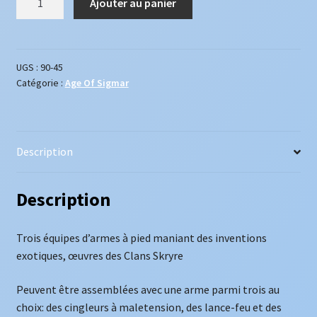
Ajouter au panier
de
Batterie
d'Armes
Malétincelle
UGS :
90-45
Catégorie :
Age Of Sigmar
Description
Description
Trois équipes d’armes à pied maniant des inventions
exotiques, œuvres des Clans Skryre
Peuvent être assemblées avec une arme parmi trois au
choix: des cingleurs à maletension, des lance-feu et des