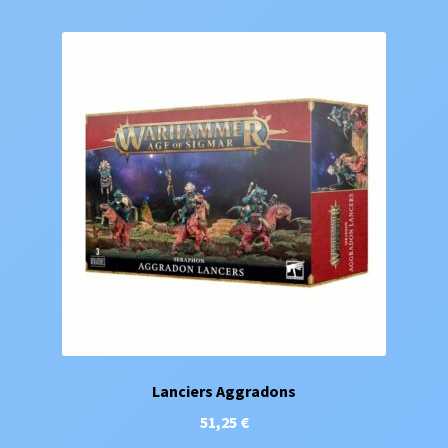
Lanciers Aggradons
51,25
€