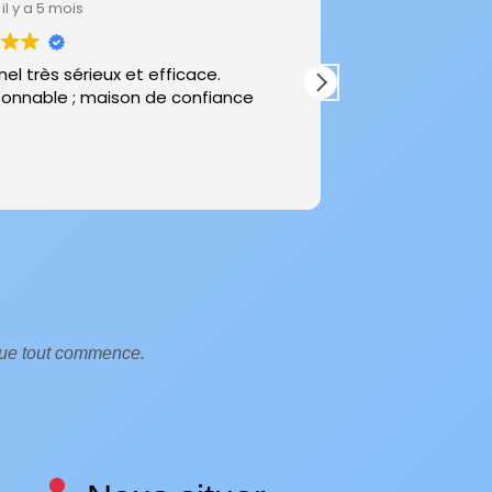
 y a 5 mois
il y a 7 mois
 très sérieux et efficace.
Très pro et sympat
sonnable ; maison de confiance
 que tout commence.