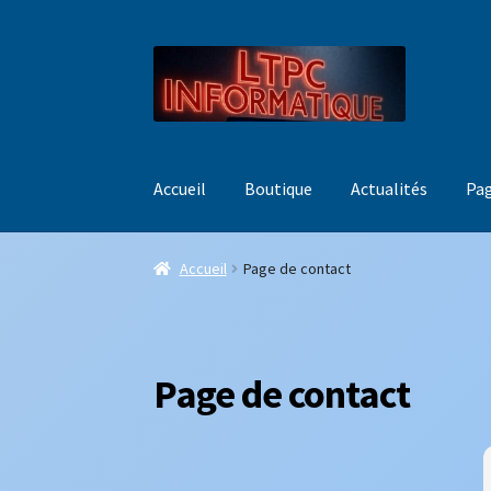
Aller
Aller
à
au
la
contenu
navigation
Accueil
Boutique
Actualités
Pag
Accueil
Page de contact
Page de contact