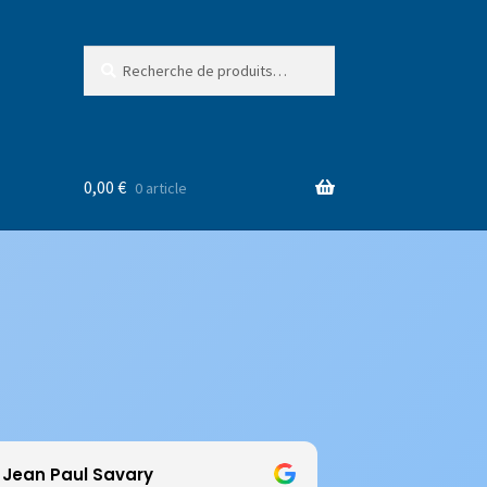
Recherche
Recherche
pour :
0,00
€
0 article
ean Paul Savary
Bastien 