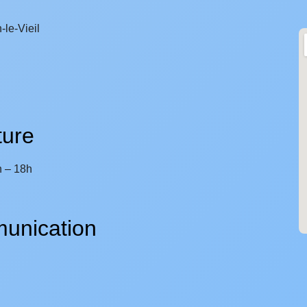
le-Vieil
ture
h – 18h
unication