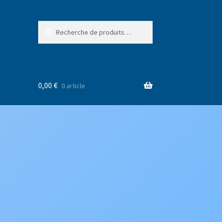
Recherche
Recherche
pour :
0,00
€
0 article