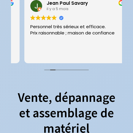
Jean Paul Savary
il y a 5 mois
Personnel très sérieux et efficace.
T
Prix raisonnable ; maison de confiance
Vente, dépannage
et assemblage de
matériel