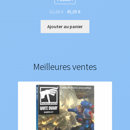
Le
Le
51,25
€
45,00
€
prix
prix
initial
actuel
Ajouter au panier
était :
est :
51,25 €.
45,00 €.
Meilleures ventes