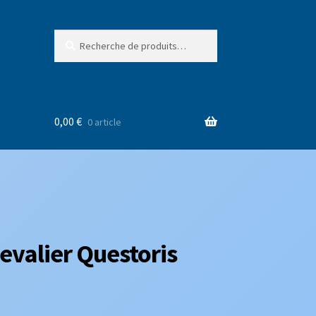
Recherche
Recherche
pour :
0,00
€
0 article
evalier Questoris