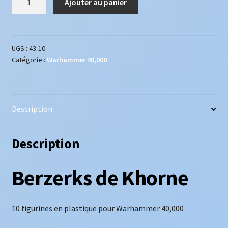
Ajouter au panier
de
World
Eaters
Berzerks
UGS :
43-10
Catégorie :
Warhammer 40,000
de
Khorne
Description
Description
Berzerks de Khorne
10 figurines en plastique pour Warhammer 40,000