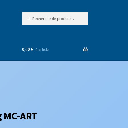
Recherche
Recherche
pour :
0,00
€
0 article
g MC-ART