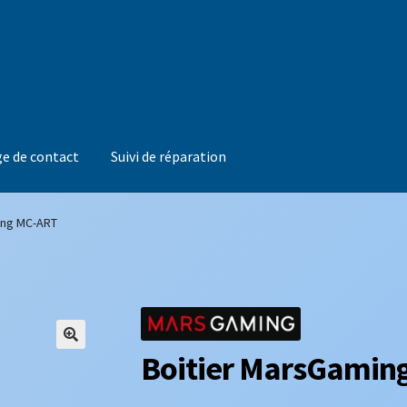
e de contact
Suivi de réparation
ing MC-ART
Boitier MarsGamin