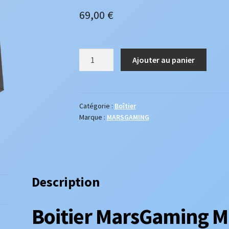
69,00
€
quantité
Ajouter au panier
de
Boitier
MarsGaming
MC-
Catégorie :
Boîtier
Marque :
MARSGAMING
ART
Description
Boitier MarsGaming 