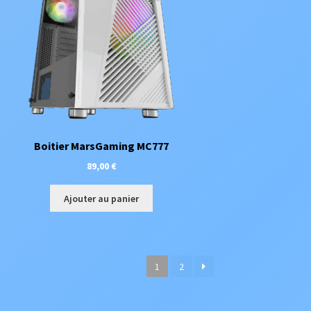
Boitier MarsGaming MC777
89,00
€
Ajouter au panier
1
2