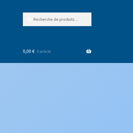
Recherche
Recherche
pour :
0,00
€
0 article