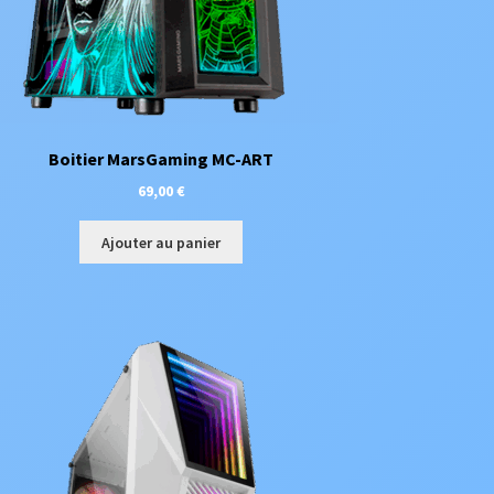
Boitier MarsGaming MC-ART
69,00
€
Ajouter au panier