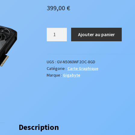
399,00
€
quantité
Ajouter au panier
de
Carte
Graphique
Gigabyte
UGS :
GV-N5060WF2OC-8GD
Catégorie :
Carte Graphique
GeForce
Marque :
Gigabyte
RTX
5060
Windforce
OC
Description