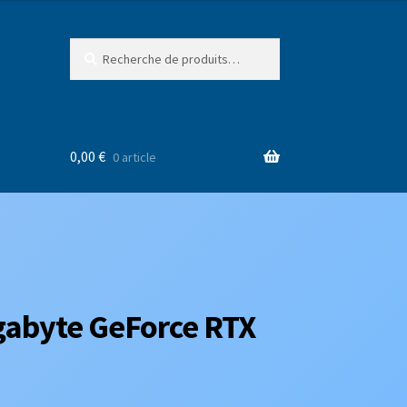
Recherche
Recherche
pour :
0,00
€
0 article
gabyte GeForce RTX