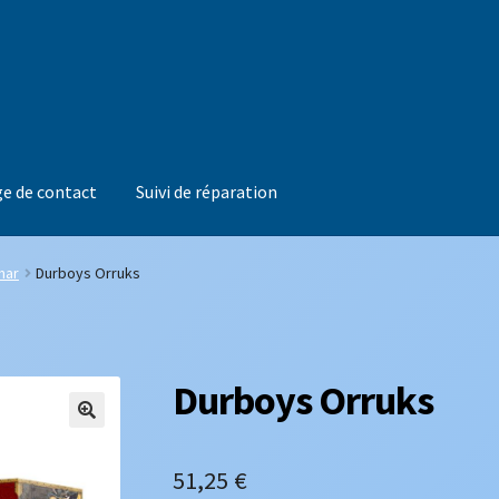
e de contact
Suivi de réparation
mar
Durboys Orruks
Durboys Orruks
51,25
€