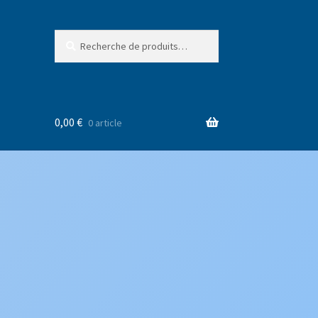
Recherche
Recherche
pour :
0,00
€
0 article