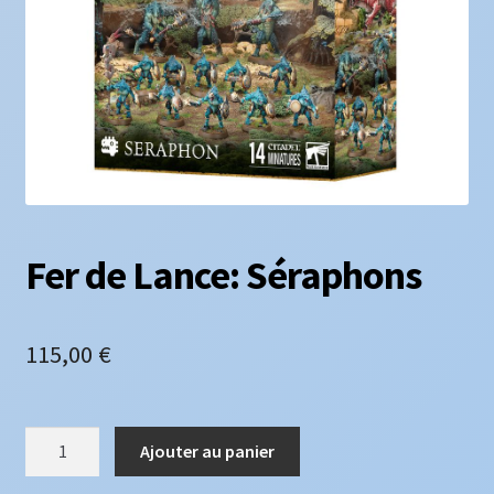
Fer de Lance: Séraphons
115,00
€
quantité
Ajouter au panier
de
Fer