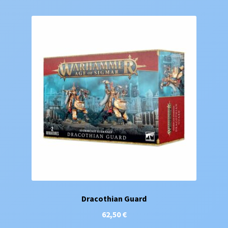
Dracothian Guard
62,50
€