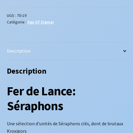
de
Lance:
UGS :
70-19
Catégorie :
Age Of Sigmar
Séraphons
Description
Description
Fer de Lance:
Séraphons
Une sélection d’unités de Séraphons clés, dont de brutaux
Kroxigors