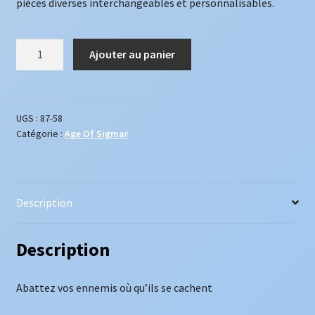
pièces diverses interchangeables et personnalisables.
était :
est :
51,25 €.
45,00 €.
quantité
Ajouter au panier
de
Vanari
Auralan
Sentinels
UGS :
87-58
Catégorie :
Age Of Sigmar
Description
Description
Abattez vos ennemis où qu’ils se cachent