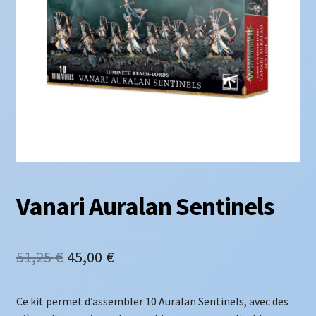
Vanari Auralan Sentinels
Le
Le
51,25
€
45,00
€
prix
prix
Ce kit permet d’assembler 10 Auralan Sentinels, avec des
initial
actuel