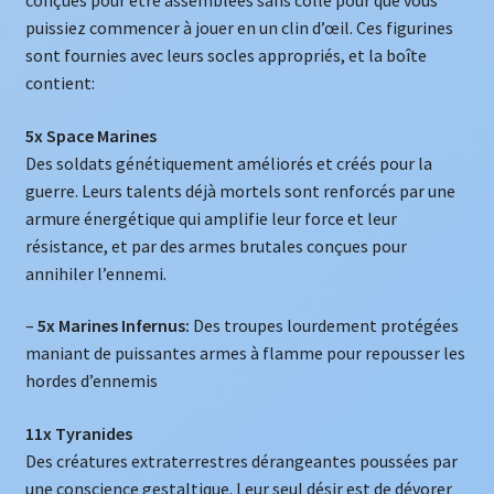
conçues pour être assemblées sans colle pour que vous
puissiez commencer à jouer en un clin d’œil. Ces figurines
sont fournies avec leurs socles appropriés, et la boîte
contient:
5x Space Marines
Des soldats génétiquement améliorés et créés pour la
guerre. Leurs talents déjà mortels sont renforcés par une
armure énergétique qui amplifie leur force et leur
résistance, et par des armes brutales conçues pour
annihiler l’ennemi.
–
5x Marines Infernus:
Des troupes lourdement protégées
maniant de puissantes armes à flamme pour repousser les
hordes d’ennemis
11x Tyranides
Des créatures extraterrestres dérangeantes poussées par
une conscience gestaltique. Leur seul désir est de dévorer